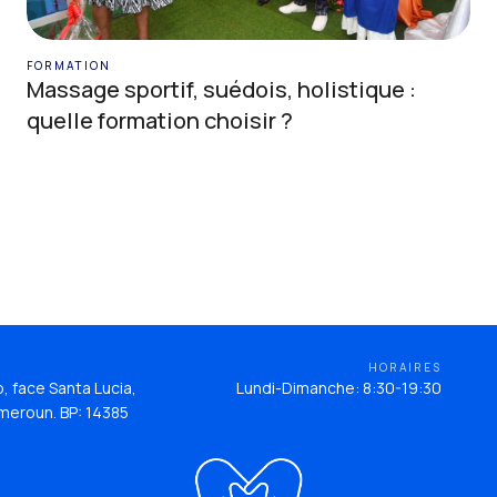
FORMATION
Massage sportif, suédois, holistique :
quelle formation choisir ?
HORAIRES
 face Santa Lucia,
Lundi-Dimanche: 8:30-19:30
meroun. BP: 14385