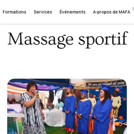
Formations
Formations
Services
Services
Événements
Événements
A-propos de MAFA
A-propos de MAFA
Massage sportif