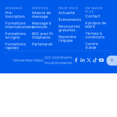
ACADEMIE
SERVICES
POUR VOUS
EN SAVOIR
PLUS
Pré-
Séance de
Actualité
Contact
inscription
massage
Événements
A propos de
Formations
Massage à
Ressources
MAFA
internationales
domicile
gratuites
Termes &
Formations
RDV avec Pr.
Rejoindre
conditions
en ligne
Stéphanie
l’équipe
Centre
Formations
Partenariat
d’aide
rapides
2021-2026 © MAFA.
Fait avec ♥ par Otopcy
Tous droits réservés.