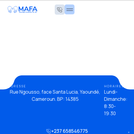
ADDRESSE
HORAIRES
Rue Ngousso, face Santa Lucia, Yaoundé,
Lundi-
Cameroun. BP: 14385
Dimanche:
8:30-
19:30
+237 658546775